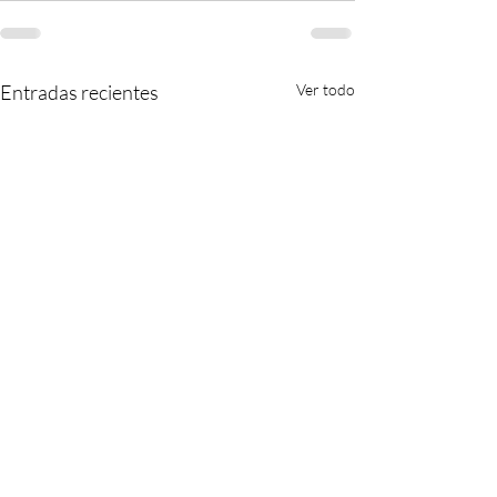
Entradas recientes
Ver todo
Andy
El pájaro