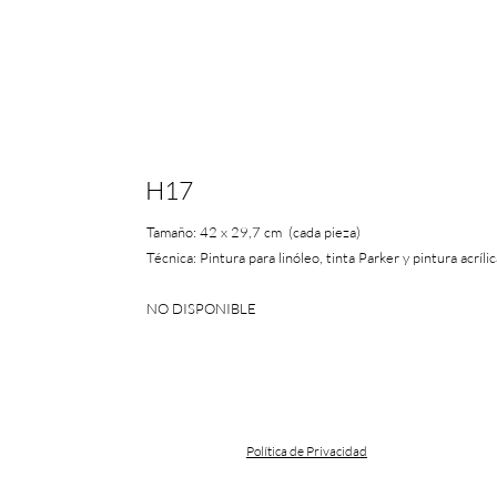
H17
Tamaño: 42 x 29,7 cm (cada pieza)
Técnica: Pintura para linóleo, tinta Parker y pintura acríli
NO DISPONIBLE
Política de Privacidad